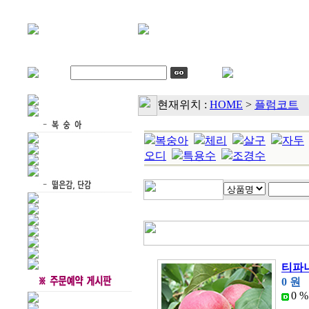
현재위치 :
HOME
>
플럼코트
복숭아
체리
살구
자두
오디
특용수
조경수
티파
0 원
0 %