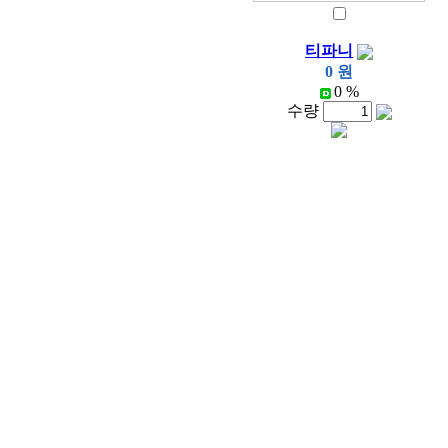
티파니
0 원
0 %
수량